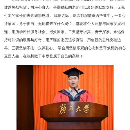
致以热烈祝贺，向潜心育人、辛勤耕耘的老师们以及始终默默支持、无私
付出的家长们表达诚挚感谢。 临别之际，刘宏邦深情寄语毕业生，一要心
怀家国，勇于担当。无论将来在什么岗位，都要将个人理想与国家发展相
连，用所学所长服务社会、报效国家。二要坚守求真，勇于探索。永远保
持对知识的敬畏与好奇，用严谨的态度追求真理，用创新的思维突破边
界。三要坚韧不拔，永葆初心。 学会用坚韧乐观的心态和坚守梦想的初心
直面人生，在敢想敢干中攀登属于自己的高峰！