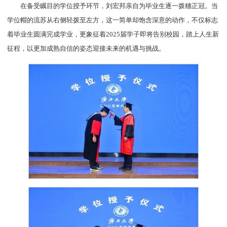
在备受瞩目的学位授予环节，刘宏邦亲自为毕业生逐一拨穗正冠。当
学位帽的流苏从右侧轻拨至左方，这一简单却饱含深意的动作，不仅标志
着毕业生圆满完成学业，更象征着2025届学子即将告别校园，踏上人生新
征程，以更加成熟自信的姿态迎接未来的机遇与挑战。