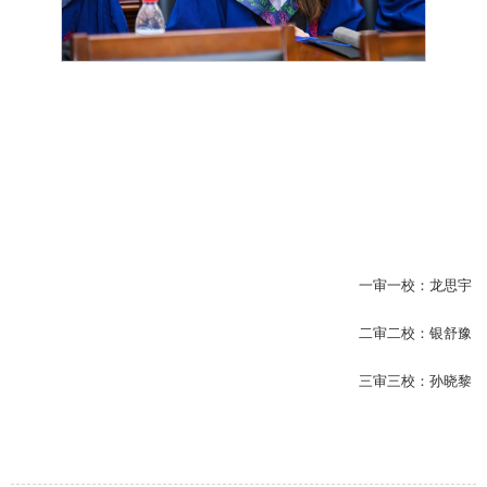
一审一校：龙思宇
二审二校：银舒豫
三审三校：孙晓黎